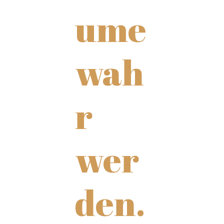
ume
wah
r
wer
den.