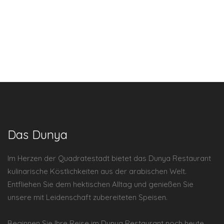
Das Dunya
Im Herzen der Quadratestadt bietet das Dunya Restaurant
kulinarische Köstlichkeiten aus der arabischen Welt.
Entfliehen Sie dem hektischen Alltag und genießen Sie
unsere mit Leidenschaft zubereiteten Speisen.
Beginnen Sie Ihre Reise im Dunya Restaurant noch heute