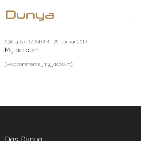
S@Uy..B>-9Z98H#M
-
25. Januar 2019
My account
[woocommerce_my_account]
Das Dunya